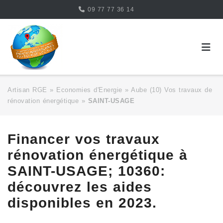
Skip
09 77 77 36 14
to
content
Artisan RGE
»
Economies d'Energie
»
Aube (10) Vos travaux de
rénovation énergétique
»
SAINT-USAGE
Financer vos travaux
rénovation énergétique à
SAINT-USAGE; 10360:
découvrez les aides
disponibles en 2023.