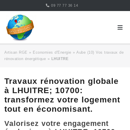
Skip
09 77 77 36 14
to
content
Artisan RGE
»
Economies d'Energie
»
Aube (10) Vos travaux de
rénovation énergétique
»
LHUITRE
Travaux rénovation globale
à LHUITRE; 10700:
transformez votre logement
tout en économisant.
Valorisez votre engagement