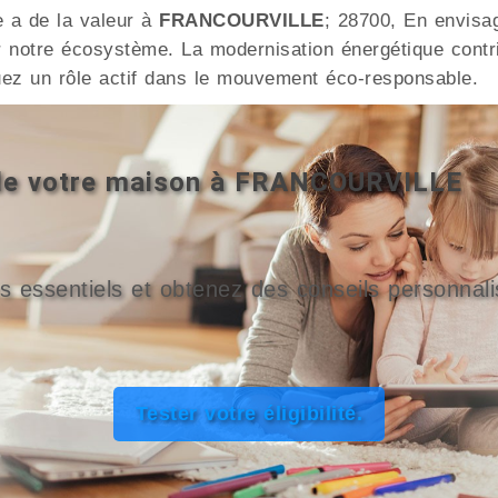
e a de la valeur à
FRANCOURVILLE
; 28700, En envisag
 notre écosystème. La modernisation énergétique contri
z un rôle actif dans le mouvement éco-responsable.
é de votre maison à FRANCOURVILLE
s essentiels et obtenez des conseils personnali
Tester votre éligibilité.