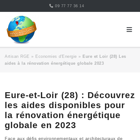
Skip
09 77 77 36 14
to
content
Artisan RGE
»
Economies d'Energie
»
Eure et Loir (28) Les
aides à la rénovation énergétique globale 2023
Eure-et-Loir (28) : Découvrez
les aides disponibles pour
la rénovation énergétique
globale en 2023
Face aux défis environnementaux et architecturaux de