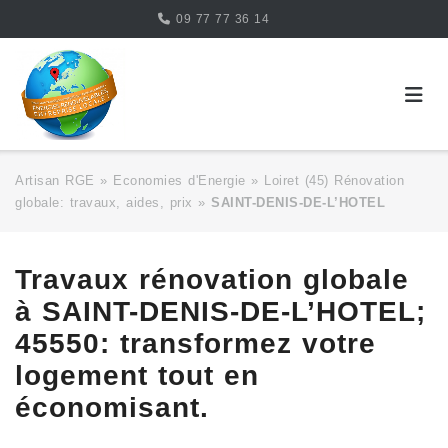
Skip
09 77 77 36 14
to
content
Artisan RGE
»
Economies d'Energie
»
Loiret (45) Rénovation
globale: travaux, aides, prix
»
SAINT-DENIS-DE-L’HOTEL
Travaux rénovation globale
à SAINT-DENIS-DE-L’HOTEL;
45550: transformez votre
logement tout en
économisant.