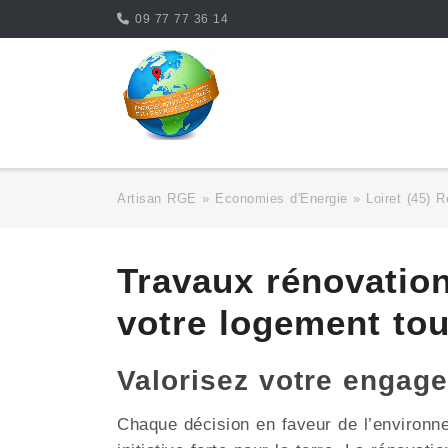
Skip
09 77 77 36 14
to
content
Artisan RGE
»
Economies d'Energie
»
Loiret (45) R
Travaux rénovatio
votre logement to
Valorisez votre engag
Chaque décision en faveur de l’environ