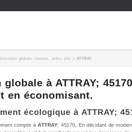
énovation globale: travaux, aides, prix
»
ATTRAY
n globale à ATTRAY; 45170
ut en économisant.
ement écologique à ATTRAY; 45
nement compte à
ATTRAY
; 45170, En décidant de modern