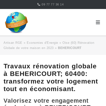
Skip
09 77 77 36 14
to
content
Artisan RGE
»
Economies d'Energie
»
Oise (60) Rénovation
Globale de votre maison en 2023
»
BEHERICOURT
Travaux rénovation globale
à BEHERICOURT; 60400:
transformez votre logement
tout en économisant.
Valorisez votre engagement