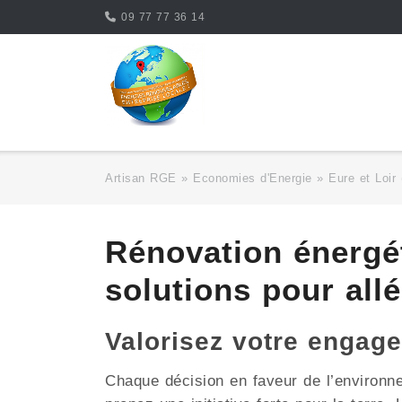
Skip
09 77 77 36 14
to
content
Artisan RGE
»
Economies d'Energie
»
Eure et Loir
Rénovation énerg
solutions pour allé
Valorisez votre enga
Chaque décision en faveur de l’environ