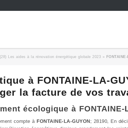
 (28) Les aides à la rénovation énergétique globale 2023
»
FONTAINE
étique à FONTAINE-LA-GU
ger la facture de vos trav
gement écologique à FONTAINE
nement compte à
FONTAINE-LA-GUYON
; 28190, En déc