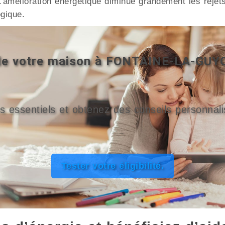
e. L’amélioration énergétique diminue grandement les r
ogique.
é de votre maison à FONTAINE-LA-GUY
s essentiels et obtenez des conseils personnali
Tester votre éligibilité.