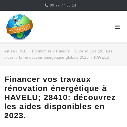
Skip
09 77 77 36 14
to
content
Artisan RGE
»
Economies d'Energie
»
Eure et Loir (28) Les
aides à la rénovation énergétique globale 2023
»
HAVELU
Financer vos travaux
rénovation énergétique à
HAVELU; 28410: découvrez
les aides disponibles en
2023.