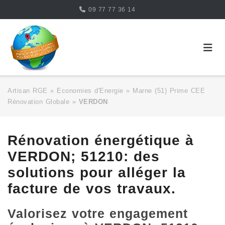
Skip
09 77 77 36 14
to
content
Artisan RGE
»
Economies d'Energie
»
Marne (51) Prime CEE
Rénovation Globale
»
VERDON
Rénovation énergétique à
VERDON; 51210: des
solutions pour alléger la
facture de vos travaux.
Valorisez votre engagement