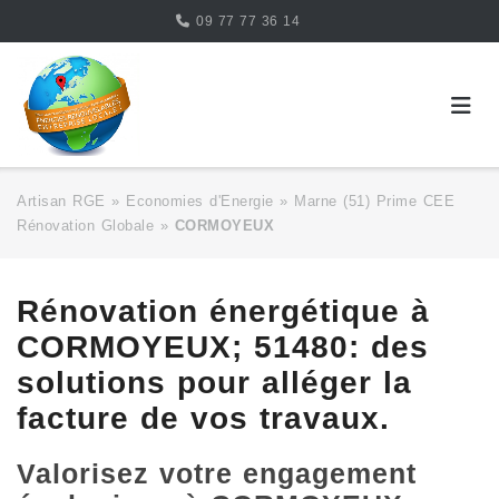
Skip
09 77 77 36 14
to
content
Artisan RGE
»
Economies d'Energie
»
Marne (51) Prime CEE
Rénovation Globale
»
CORMOYEUX
Rénovation énergétique à
CORMOYEUX; 51480: des
solutions pour alléger la
facture de vos travaux.
Valorisez votre engagement