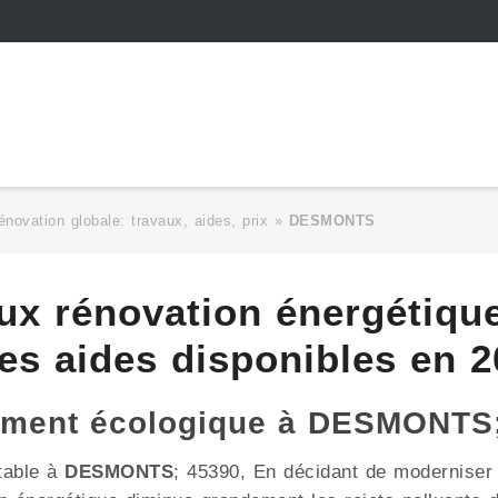
énovation globale: travaux, aides, prix
»
DESMONTS
aux rénovation énergéti
es aides disponibles en 2
gement écologique à DESMONTS
table à
DESMONTS
; 45390, En décidant de moderniser