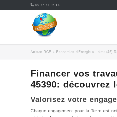
Skip
09 77 77 36 14
to
content
Artisan RGE
»
Economies d'Energie
»
Loiret (45) R
Financer vos trav
45390: découvrez l
Valorisez votre enga
Chaque engagement pour la Terre est no