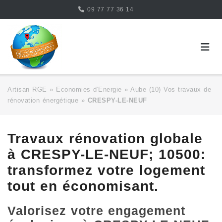
Skip
09 77 77 36 14
to
content
Artisan RGE
»
Economies d'Energie
»
Aube (10) Vos travaux de
rénovation énergétique
»
CRESPY-LE-NEUF
Travaux rénovation globale
à CRESPY-LE-NEUF; 10500:
transformez votre logement
tout en économisant.
Valorisez votre engagement