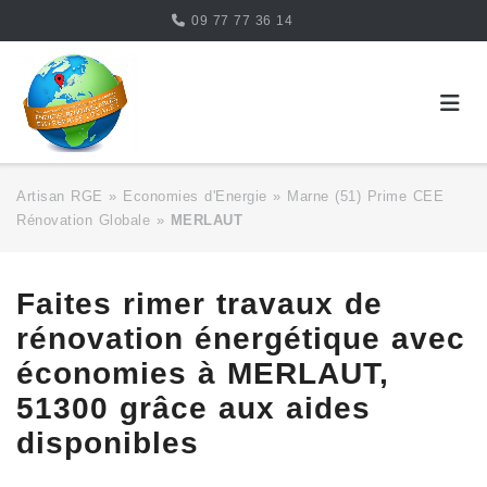
Skip
09 77 77 36 14
to
content
Artisan RGE
»
Economies d'Energie
»
Marne (51) Prime CEE
Rénovation Globale
»
MERLAUT
Faites rimer travaux de
rénovation énergétique avec
économies à MERLAUT,
51300 grâce aux aides
disponibles