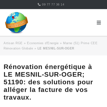
Skip
09 77 77 36 14
to
content
Artisan RGE
»
Economies d'Energie
»
Marne (51) Prime CEE
Rénovation Globale
»
LE MESNIL-SUR-OGER
Rénovation énergétique à
LE MESNIL-SUR-OGER;
51190: des solutions pour
alléger la facture de vos
travaux.