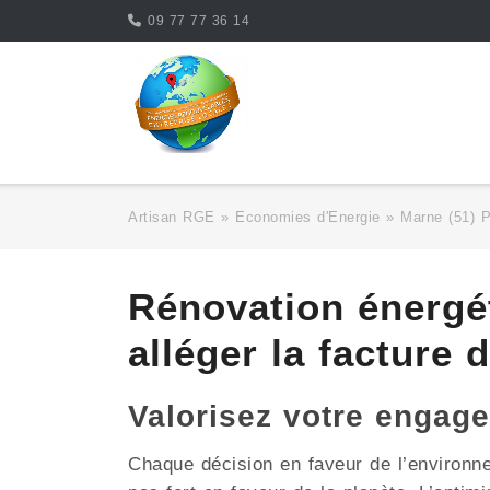
Skip
09 77 77 36 14
to
content
Artisan RGE
»
Economies d'Energie
»
Marne (51) 
Rénovation énergé
alléger la facture 
Valorisez votre enga
Chaque décision en faveur de l’environ