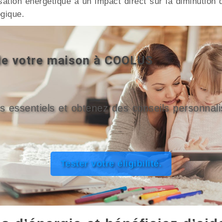
misation énergétique a un impact direct sur la diminut
ogique.
 de votre maison à COOLUS
s essentiels et obtenez des conseils personnali
Tester votre éligibilité.