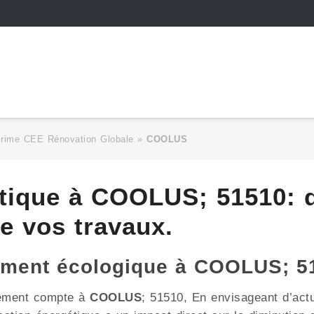
Prime CEE Rénovation Globale
»
COOLUS
tique à COOLUS; 51510: d
de vos travaux.
gement écologique à COOLUS; 5
nement compte à
COOLUS
; 51510, En envisageant d’actu