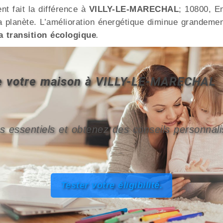
t fait la différence à
VILLY-LE-MARECHAL
; 10800, E
 planète. L’amélioration énergétique diminue grandement
a transition écologique
.
 de votre maison à VILLY-LE-MARECHAL
s essentiels et obtenez des conseils personnali
Tester votre éligibilité.