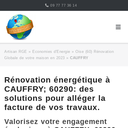
Skip
09 77 77 36 14
to
content
Artisan RGE
»
Economies d'Energie
»
Oise (60) Rénovation
Globale de votre maison en 2023
»
CAUFFRY
Rénovation énergétique à
CAUFFRY; 60290: des
solutions pour alléger la
facture de vos travaux.
Valorisez votre engagement