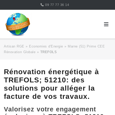
Skip
09 77 77 36 14
to
content
Artisan RGE
»
Economies d'Energie
»
Marne (51) Prime CEE
Rénovation Globale
»
TREFOLS
Rénovation énergétique à
TREFOLS; 51210: des
solutions pour alléger la
facture de vos travaux.
Valorisez votre engagement