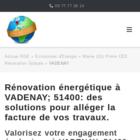
Skip
09 77 77 36 14
to
content
Artisan RGE
»
Economies d'Energie
»
Marne (51) Prime CEE
Rénovation Globale
»
VADENAY
Rénovation énergétique à
VADENAY; 51400: des
solutions pour alléger la
facture de vos travaux.
Valorisez votre engagement