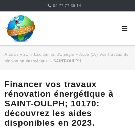
Skip
09 77 77 36 14
to
content
Artisan RGE
»
Economies d'Energie
»
Aube (10) Vos travaux de
rénovation énergétique
»
SAINT-OULPH
Financer vos travaux
rénovation énergétique à
SAINT-OULPH; 10170:
découvrez les aides
disponibles en 2023.