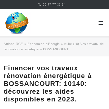
Skip
09 77 77 36 14
to
content
Artisan RGE
»
Economies d'Energie
»
Aube (10) Vos travaux de
rénovation énergétique
»
BOSSANCOURT
Financer vos travaux
rénovation énergétique à
BOSSANCOURT; 10140:
découvrez les aides
disponibles en 2023.