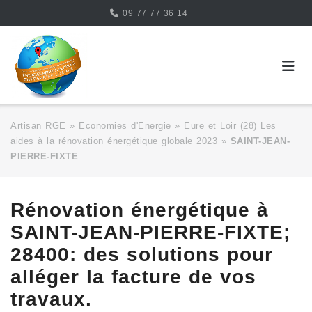
Skip
09 77 77 36 14
to
content
Artisan RGE
»
Economies d'Energie
»
Eure et Loir (28) Les
aides à la rénovation énergétique globale 2023
»
SAINT-JEAN-
PIERRE-FIXTE
Rénovation énergétique à
SAINT-JEAN-PIERRE-FIXTE;
28400: des solutions pour
alléger la facture de vos
travaux.