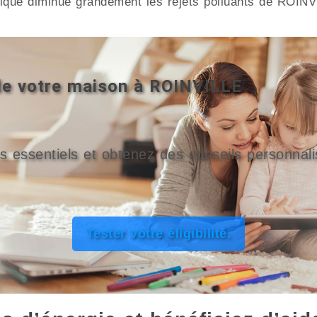
gétique diminue grandement les rejets polluants de ROINV
 de votre maison à ROINVILLE
s essentiels et obtenez des conseils personnali
Tester votre éligibilité.