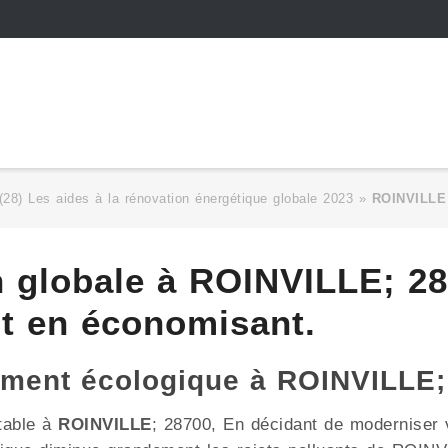
 (28) Les aides à la rénovation énergétique globale 2023
»
ROINVILLE
n globale à ROINVILLE; 28
ut en économisant.
ement écologique à ROINVILLE;
table à
ROINVILLE
; 28700, En décidant de moderniser v