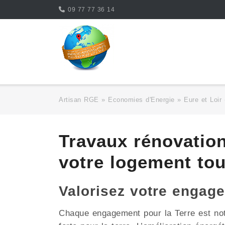
Skip
09 77 77 36 14
to
content
Artisan RGE
»
Economies d'Energie
»
Eure et Loir
Travaux rénovatio
votre logement to
Valorisez votre engag
Chaque engagement pour la Terre est no