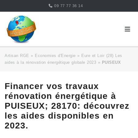
Skip
09 77 77 36 14
to
content
Artisan RGE
»
Economies d'Energie
»
Eure et Loir (28) Les
aides à la rénovation énergétique globale 2023
»
PUISEUX
Financer vos travaux
rénovation énergétique à
PUISEUX; 28170: découvrez
les aides disponibles en
2023.