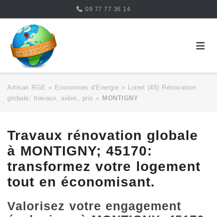
Skip
09 77 77 36 14
to
content
Artisan RGE
»
Economies d'Energie
»
Loiret (45) Rénovation
globale: travaux, aides, prix
»
MONTIGNY
Travaux rénovation globale
à MONTIGNY; 45170:
transformez votre logement
tout en économisant.
Valorisez votre engagement