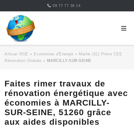
Skip
09 77 77 36 14
to
content
Artisan RGE
»
Economies d'Energie
»
Marne (51) Prime CEE
Rénovation Globale
»
MARCILLY-SUR-SEINE
Faites rimer travaux de
rénovation énergétique avec
économies à MARCILLY-
SUR-SEINE, 51260 grâce
aux aides disponibles