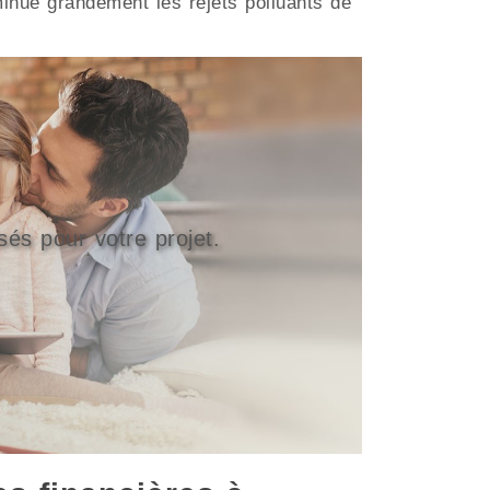
inue grandement les rejets polluants de
sés pour votre projet.