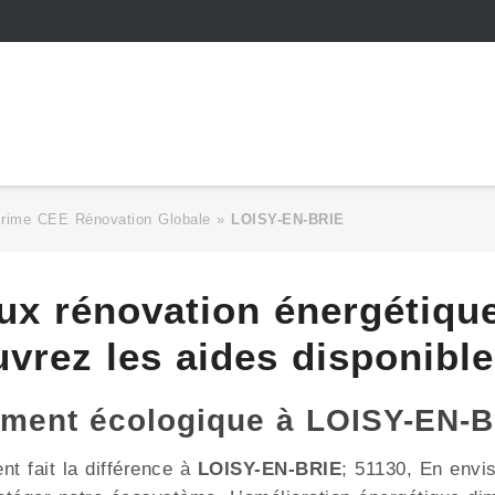
Prime CEE Rénovation Globale
»
LOISY-EN-BRIE
aux rénovation énergétiqu
vrez les aides disponible
ement écologique à LOISY-EN-B
t fait la différence à
LOISY-EN-BRIE
; 51130, En envis