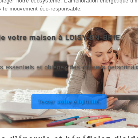
téger notre écosystème. L’amélioration énergétique dim
s le mouvement éco-responsable.
 de votre maison à LOISY-EN-BRIE
s essentiels et obtenez des conseils personnali
Tester votre éligibilité.