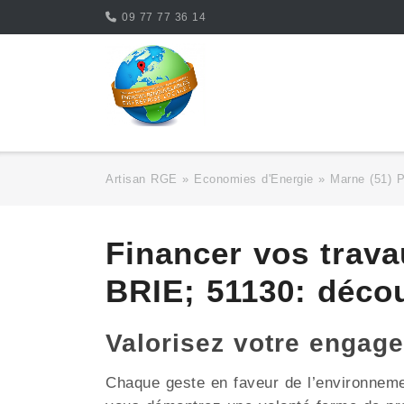
Skip
09 77 77 36 14
to
content
Artisan RGE
»
Economies d'Energie
»
Marne (51) 
Financer vos trav
BRIE; 51130: décou
Valorisez votre engag
Chaque geste en faveur de l’environnemen