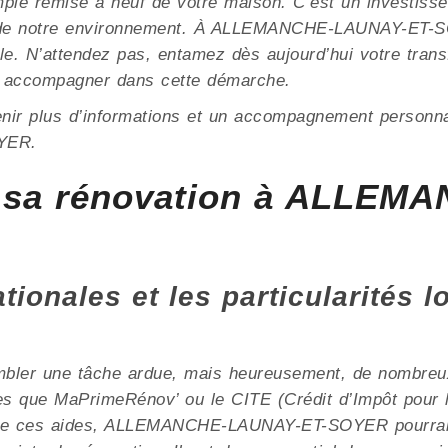
mple remise à neuf de votre maison. C’est un investisse
ion de notre environnement. À ALLEMANCHE-LAUNAY-ET-
ble. N’attendez pas, entamez dès aujourd’hui votre tran
s accompagner dans cette démarche.
enir plus d’informations et un accompagnement personna
YER.
 sa rénovation à ALLEM
ionales et les particularités l
mbler une tâche ardue, mais heureusement, de nombreux 
les que MaPrimeRénov’ ou le CITE (Crédit d’Impôt pour l
s de ces aides, ALLEMANCHE-LAUNAY-ET-SOYER pourrait 