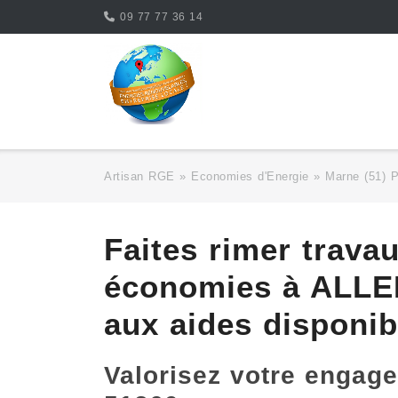
Skip
09 77 77 36 14
to
content
Artisan RGE
»
Economies d'Energie
»
Marne (51) 
Faites rimer trava
économies à ALL
aux aides disponib
Valorisez votre eng