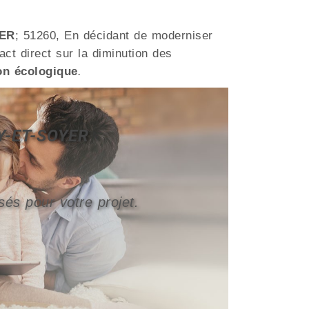
ER
; 51260, En décidant de moderniser
act direct sur la diminution des
on écologique
.
AY-ET-SOYER
sés pour votre projet.