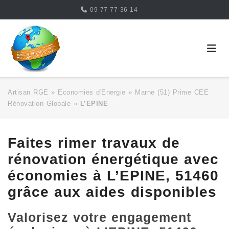
Skip
09 77 77 36 14
to
content
Artisan RGE
»
Economies d'Energie
»
Marne (51) Prime CEE
Rénovation Globale
»
L’EPINE
Faites rimer travaux de
rénovation énergétique avec
économies à L’EPINE, 51460
grâce aux aides disponibles
Valorisez votre engagement