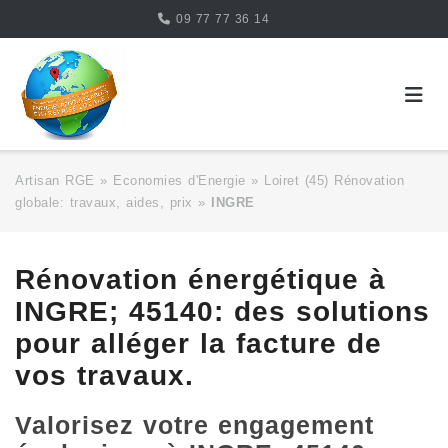
Skip
09 77 77 36 14
to
content
Artisan RGE
»
Economies d'Energie
»
Loiret (45) Rénovation
globale: travaux, aides, prix
»
INGRE
Rénovation énergétique à
INGRE; 45140: des solutions
pour alléger la facture de
vos travaux.
Valorisez votre engagement