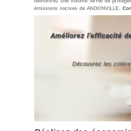
démontrez une volonté ferme de protéger 
émissions nocives de ANDONVILLE.
Con
Améliorez l’efficacité
Découvrez les critère