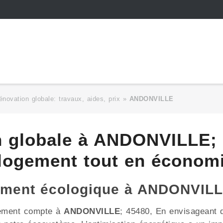
énovation globale: travaux, aides, prix
»
ANDONVILLE
n globale à ANDONVILLE; 
 logement tout en économi
gement écologique à ANDONVILL
nement compte à
ANDONVILLE
; 45480, En envisageant d