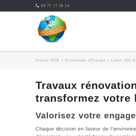
Skip
09 77 77 36 14
to
content
Artisan RGE
»
Economies d'Energie
»
Loiret (45) R
Travaux rénovatio
transformez votre
Valorisez votre enga
Chaque décision en faveur de l’environ