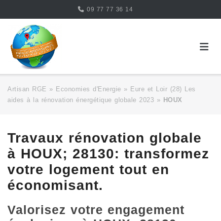
Skip
09 77 77 36 14
to
content
Artisan RGE
»
Economies d'Energie
»
Eure et Loir (28) Les
aides à la rénovation énergétique globale 2023
»
HOUX
Travaux rénovation globale
à HOUX; 28130: transformez
votre logement tout en
économisant.
Valorisez votre engagement