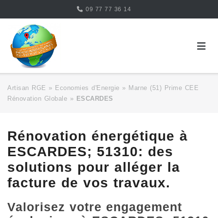
Skip
09 77 77 36 14
to
content
Artisan RGE
»
Economies d'Energie
»
Marne (51) Prime CEE
Rénovation Globale
»
ESCARDES
Rénovation énergétique à
ESCARDES; 51310: des
solutions pour alléger la
facture de vos travaux.
Valorisez votre engagement