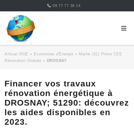
Skip
09 77 77 36 14
to
content
Artisan RGE
»
Economies d'Energie
»
Marne (51) Prime CEE
Rénovation Globale
»
DROSNAY
Financer vos travaux
rénovation énergétique à
DROSNAY; 51290: découvrez
les aides disponibles en
2023.