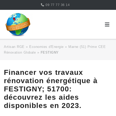
Skip
09 77 77 36 14
to
content
Artisan RGE
»
Economies d'Energie
»
Marne (51) Prime CEE
Rénovation Globale
»
FESTIGNY
Financer vos travaux
rénovation énergétique à
FESTIGNY; 51700:
découvrez les aides
disponibles en 2023.