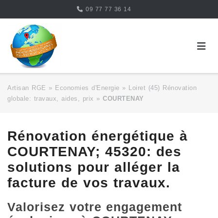
Skip
09 77 77 36 14
to
content
Artisan RGE
»
Economies d'Energie
»
Loiret (45) Rénovation
globale: travaux, aides, prix
»
COURTENAY
Rénovation énergétique à
COURTENAY; 45320: des
solutions pour alléger la
facture de vos travaux.
Valorisez votre engagement