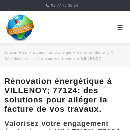
Skip
09 77 77 36 14
to
content
Artisan RGE
»
Economies d'Energie
»
Seine et Marne (77)
Bénéficiez des aides pour vos travaux
»
VILLENOY
Rénovation énergétique à
VILLENOY; 77124: des
solutions pour alléger la
facture de vos travaux.
Valorisez votre engagement