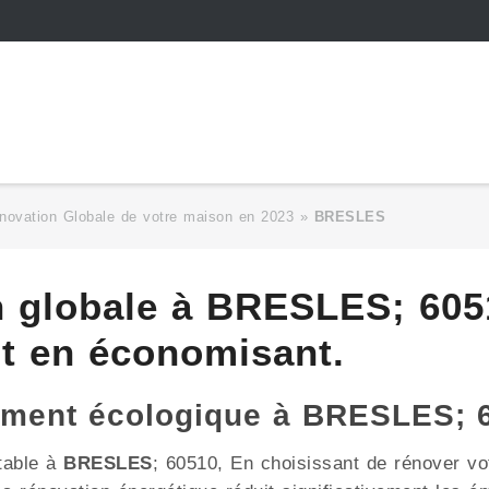
novation Globale de votre maison en 2023
»
BRESLES
n globale à BRESLES; 605
ut en économisant.
gement écologique à BRESLES; 
table à
BRESLES
; 60510, En choisissant de rénover v