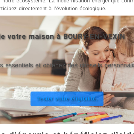
 notre écosystème. La modernisation énergétique contri
icipez directement à l’évolution écologique.
é de votre maison à BOURY-EN-VEXIN
s essentiels et obtenez des conseils personnali
Tester votre éligibilité.