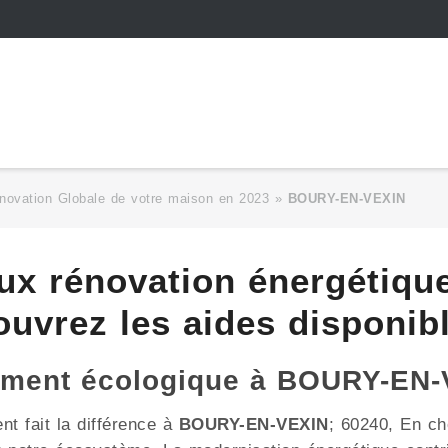
novation Globale de votre maison en 2023
»
BOURY-EN-VEXIN
aux rénovation énergétiq
uvrez les aides disponib
gement écologique à BOURY-EN-
t fait la différence à
BOURY-EN-VEXIN
; 60240, En ch