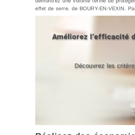
démontrez une volonté ferme de protéger
effet de serre. de BOURY-EN-VEXIN. Part
Améliorez l’efficacit
Découvrez les critère