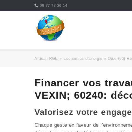
Skip
09 77 77 36 14
to
content
Artisan RGE
»
Economies d'Energie
»
Oise (60) Ré
Financer vos trav
VEXIN; 60240: déco
Valorisez votre enga
Chaque geste en faveur de l’environnemen