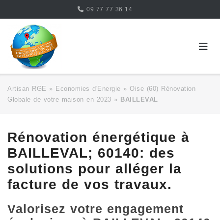
Skip
09 77 77 36 14
to
content
Artisan RGE
»
Economies d'Energie
»
Oise (60) Rénovation
Globale de votre maison en 2023
»
BAILLEVAL
Rénovation énergétique à
BAILLEVAL; 60140: des
solutions pour alléger la
facture de vos travaux.
Valorisez votre engagement