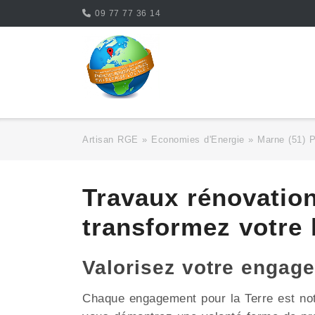
Skip
09 77 77 36 14
to
content
Artisan RGE
»
Economies d'Energie
»
Marne (51) 
Travaux rénovatio
transformez votre
Valorisez votre enga
Chaque engagement pour la Terre est no