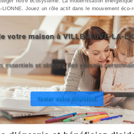
téger notre écosystème. La modernisation énergétique c
-LIONNE. Jouez un rôle actif dans le mouvement éco-r
é de votre maison à VILLENEUVE-LA-L
s essentiels et obtenez des conseils personnali
Tester votre éligibilité.