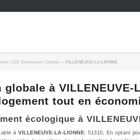
Prime CEE Rénovation Globale
»
VILLENEUVE-LA-LIONNE
n globale à VILLENEUVE-
 logement tout en économi
gement écologique à VILLENEU
table à
VILLENEUVE-LA-LIONNE
; 51310, En optant pou