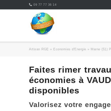
Skip
09 77 77 36 14
to
content
Artisan RGE
»
Economies d'Energie
»
Marne (51) 
Faites rimer trava
économies à VAUD
disponibles
Valorisez votre enga