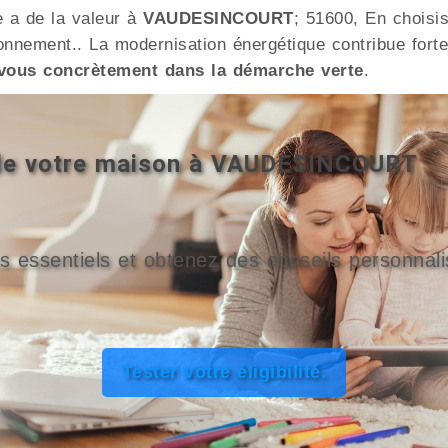
e a de la valeur à
VAUDESINCOURT
; 51600, En choisi
nnement.. La modernisation énergétique contribue forte
vous concrètement dans la démarche verte
.
é de votre maison à VAUDESINCOURT
s essentiels et obtenez des conseils personnali
Tester votre éligibilité.