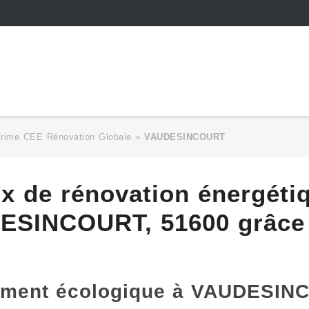
Prime CEE Rénovation Globale
»
VAUDESINCOURT
ux de rénovation énergéti
ESINCOURT, 51600 grâce 
gement écologique à VAUDESIN