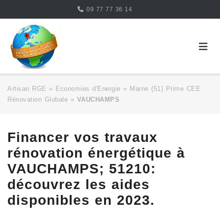
Skip
09 77 77 36 14
to
content
Artisan RGE
»
Economies d'Energie
»
Marne (51) Prime CEE
Rénovation Globale
»
VAUCHAMPS
Financer vos travaux
rénovation énergétique à
VAUCHAMPS; 51210:
découvrez les aides
disponibles en 2023.