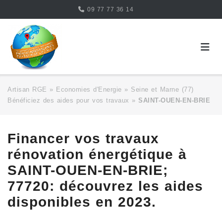
Skip
09 77 77 36 14
to
content
Artisan RGE
»
Economies d'Energie
»
Seine et Marne (77)
Bénéficiez des aides pour vos travaux
»
SAINT-OUEN-EN-BRIE
Financer vos travaux
rénovation énergétique à
SAINT-OUEN-EN-BRIE;
77720: découvrez les aides
disponibles en 2023.