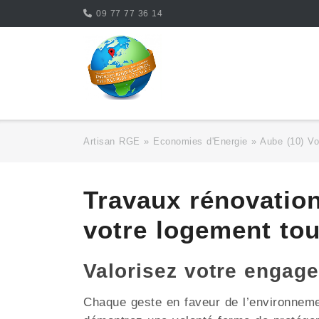
Skip
09 77 77 36 14
to
content
Artisan RGE
»
Economies d'Energie
»
Aube (10) Vo
Travaux rénovatio
votre logement to
Valorisez votre engag
Chaque geste en faveur de l’environnemen