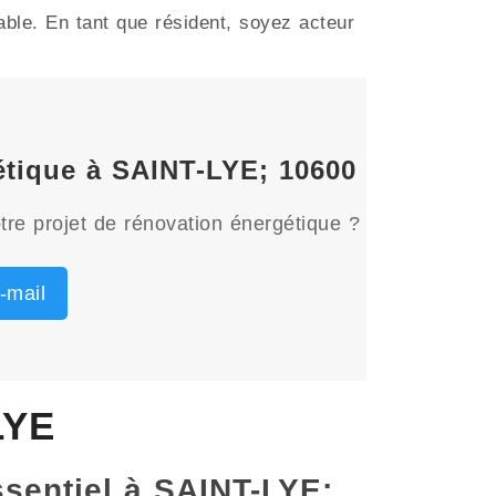
able. En tant que résident, soyez acteur
gétique à SAINT-LYE; 10600
tre projet de rénovation énergétique ?
-mail
LYE
ssentiel à SAINT-LYE;