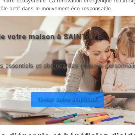
 notre écosystème. La rénovation énergétique réduit si
rôle actif dans le mouvement éco-responsable.
 de votre maison à SAINT-LYE
s essentiels et obtenez des conseils personnali
Tester votre éligibilité.