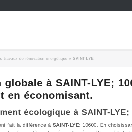
s travaux de rénovation énergétique
»
SAINT-LYE
n globale à SAINT-LYE; 10
ut en économisant.
ement écologique à SAINT-LYE;
t fait la différence à
SAINT-LYE
; 10600, En choisissa