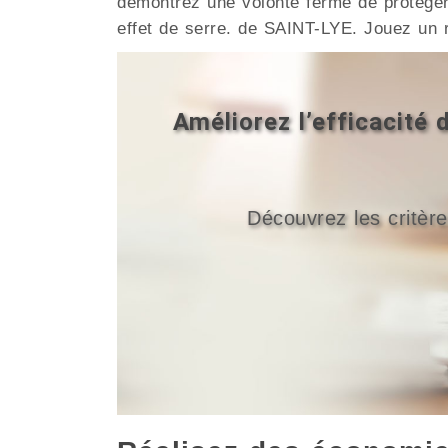
démontrez une volonté ferme de protéger
effet de serre. de SAINT-LYE. Jouez un 
Améliorez l’efficacité
Découvrez les critère