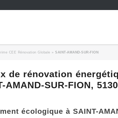
Prime CEE Rénovation Globale
»
SAINT-AMAND-SUR-FION
ux de rénovation énergéti
T-AMAND-SUR-FION, 51300
gement écologique à SAINT-AM