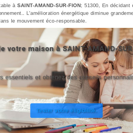
table à
SAINT-AMAND-SUR-FION
; 51300, En décidant 
onnement.. L’amélioration énergétique diminue grandeme
ans le mouvement éco-responsable.
é de votre maison à SAINT-AMAND-SU
s essentiels et obtenez des conseils personnali
Tester votre éligibilité.