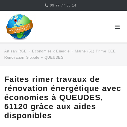
Skip
09 77 77 36 14
to
content
Artisan RGE
»
Economies d'Energie
»
Marne (51) Prime CEE
Rénovation Globale
»
QUEUDES
Faites rimer travaux de
rénovation énergétique avec
économies à QUEUDES,
51120 grâce aux aides
disponibles