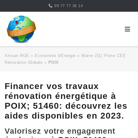
Skip
09 77 77 36 14
to
content
Artisan RGE
»
Economies d'Energie
»
Marne (51) Prime CEE
Rénovation Globale
»
POIX
Financer vos travaux
rénovation énergétique à
POIX; 51460: découvrez les
aides disponibles en 2023.
Valorisez votre engagement