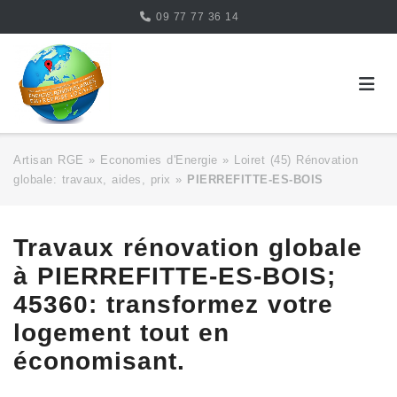
Skip
09 77 77 36 14
to
content
Artisan RGE
»
Economies d'Energie
»
Loiret (45) Rénovation
globale: travaux, aides, prix
»
PIERREFITTE-ES-BOIS
Travaux rénovation globale
à PIERREFITTE-ES-BOIS;
45360: transformez votre
logement tout en
économisant.